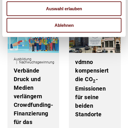
16. Februar 2024
08. Februar 2024
Auswahl erlauben
Ablehnen
Ausbildung
vdmno
Nachwuchsgewinnung
kompensiert
Verbände
die CO
-
Druck und
2
Medien
Emissionen
verlängern
für seine
Crowdfunding-
beiden
Finanzierung
Standorte
für das