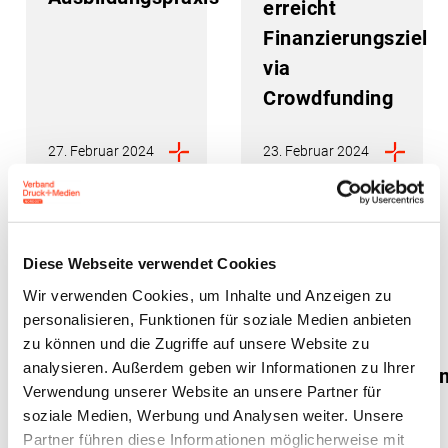
erreicht
Finanzierungsziel
via
Crowdfunding
27. Februar 2024
23. Februar 2024
Diese Webseite verwendet Cookies
Wir verwenden Cookies, um Inhalte und Anzeigen zu
personalisieren, Funktionen für soziale Medien anbieten
zu können und die Zugriffe auf unsere Website zu
Senden Sie
29. GC-
analysieren. Außerdem geben wir Informationen zu Ihrer
uns Ihre
Führungssymposiu
Verwendung unserer Website an unsere Partner für
Stellenangebote
vom 24. – 26.
soziale Medien, Werbung und Analysen weiter. Unsere
zur
April 2024
Partner führen diese Informationen möglicherweise mit