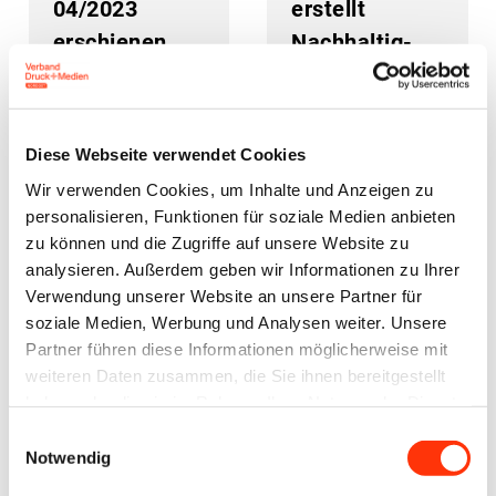
04/2023
erstellt
erschienen
Nachhaltig­
keits­bericht
freiwillig
Diese Webseite verwendet Cookies
14. Dezember 2023
14. Dezember 2023
Wir verwenden Cookies, um Inhalte und Anzeigen zu
personalisieren, Funktionen für soziale Medien anbieten
zu können und die Zugriffe auf unsere Website zu
analysieren. Außerdem geben wir Informationen zu Ihrer
Verwendung unserer Website an unsere Partner für
soziale Medien, Werbung und Analysen weiter. Unsere
Partner führen diese Informationen möglicherweise mit
weiteren Daten zusammen, die Sie ihnen bereitgestellt
„Es geht um
Das neue
haben oder die sie im Rahmen Ihrer Nutzung der Dienste
Prozesse und
Hinweis­geber­
gesammelt haben.
Einwilligungsauswahl
um Daten,
schutz­gesetz:
Notwendig
Daten, Daten“
Was ist zu