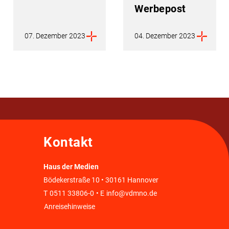
Werbepost
07. Dezember 2023
04. Dezember 2023
Kontakt
Haus der Medien
Bödekerstraße 10 • 30161 Hannover
T
0511 33806-0
• E
info@vdmno.de
Anreisehinweise