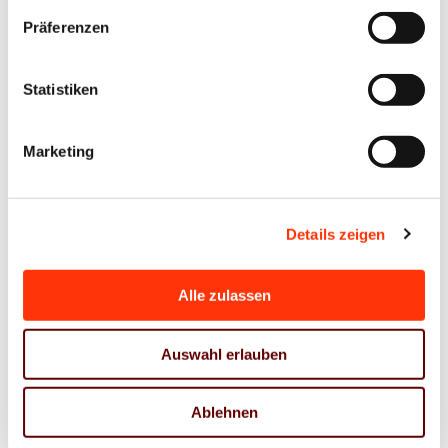
tun?
Präferenzen
14. Dezember 2023
13. Dezember 2023
Statistiken
Marketing
Details zeigen
News
Volles Haus
Leserumfrage
beim
Alle zulassen
Verbandsmagazin
#NikolausGrillen
NUTZEN: Zeit
im Haus der
Auswahl erlauben
für Lob und
Medien
Kritik
Ablehnen