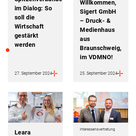
Willkommen,
im Dialog: So
Sigert GmbH
soll die
– Druck- &
Wirtschaft
Medienhaus
gestärkt
aus
werden
Braunschweig,
im VDMNO!
27. September 2024
25. September 2024
Interessensvertretung
Leara