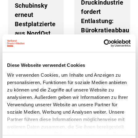
Druckindustrie
Schubinsky
fordert
erneut
Entlastung:
Bestplatzierte
Bürokratieabbau
aus NordOst
auf allen
beim
Ebenen
Gestaltungswettbewerb
erforderlich
Diese Webseite verwendet Cookies
24. September 2024
20. September 2024
Wir verwenden Cookies, um Inhalte und Anzeigen zu
personalisieren, Funktionen für soziale Medien anbieten
zu können und die Zugriffe auf unsere Website zu
analysieren. Außerdem geben wir Informationen zu Ihrer
Verwendung unserer Website an unsere Partner für
soziale Medien, Werbung und Analysen weiter. Unsere
Partner führen diese Informationen möglicherweise mit
weiteren Daten zusammen, die Sie ihnen bereitgestellt
Der Verband:
Last Call:
haben oder die sie im Rahmen Ihrer Nutzung der Dienste