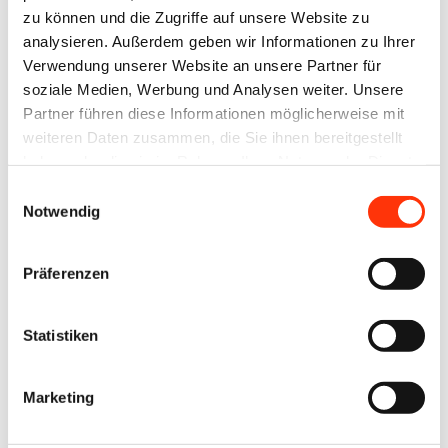
und
Druck
zu können und die Zugriffe auf unsere Website zu
Anlagenführer
(m/w/d)
analysieren. Außerdem geben wir Informationen zu Ihrer
(m/w/d)
Verwendung unserer Website an unsere Partner für
19.03.2026
soziale Medien, Werbung und Analysen weiter. Unsere
19.03.2026
CCL Label GmbH,
Partner führen diese Informationen möglicherweise mit
CCL Label GmbH,
weiteren Daten zusammen, die Sie ihnen bereitgestellt
Holzkirchen
haben oder die sie im Rahmen Ihrer Nutzung der Dienste
Holzkirchen
gesammelt haben.
Einwilligungsauswahl
Notwendig
Präferenzen
Bayern
Bayern
Ausbildung
Ausbildung
Statistiken
zum
zum
Mediengestalter
Medientechnologen
(m/w/d)
(m/w/d)
Marketing
Siebdruck
19.03.2026