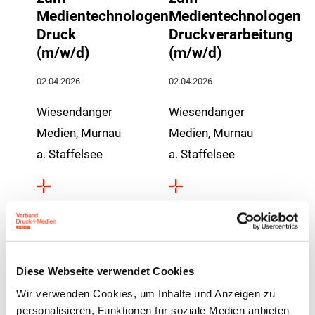
Medientechnologen
Medientechnologen
Druck
Druckverarbeitung
(m/w/d)
(m/w/d)
02.04.2026
02.04.2026
Wiesendanger
Wiesendanger
Medien, Murnau
Medien, Murnau
a. Staffelsee
a. Staffelsee
Bayern
Bayern
Ausbildung
Ausbildung
Diese Webseite verwendet Cookies
zum
zum
Wir verwenden Cookies, um Inhalte und Anzeigen zu
Maschinen-
Medientechnologe
personalisieren, Funktionen für soziale Medien anbieten