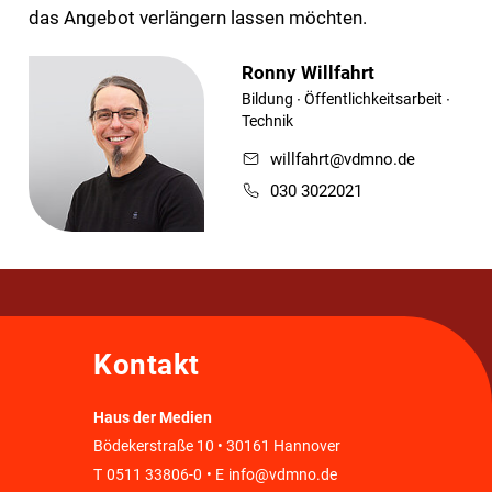
das Angebot verlängern lassen möchten.
Ronny Willfahrt
Bildung ∙ Öffentlichkeitsarbeit ∙
Technik
willfahrt@vdmno.de
030 3022021
Kontakt
Haus der Medien
Bödekerstraße 10 • 30161 Hannover
T
0511 33806-0
• E
info@vdmno.de