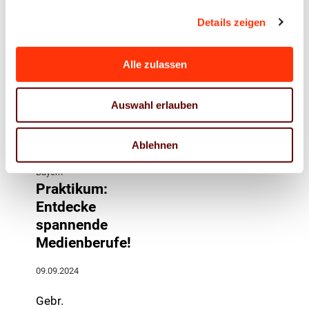
21.08.2025
Details zeigen
CCL Label GmbH,
RIEBL-Siebdruck
Holzkirchen
GmbH,
Alle zulassen
Landshut/Ergolding
Auswahl erlauben
Ablehnen
Bayern
Praktikum:
Entdecke
spannende
Medienberufe!
09.09.2024
Gebr.