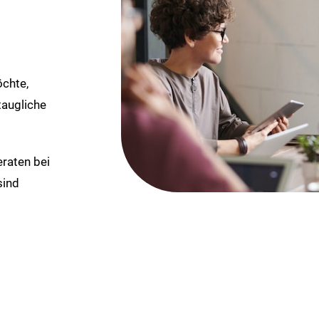
öchte,
taugliche
raten bei
sind