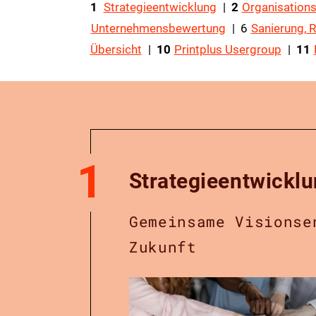
1
Strategieentwicklung
|
2
Organisation
Unternehmensbewertung
| ​​​​​​​6
Sanierung, R
Übersicht
|
10
Printplus Usergroup
| ​​​​​​​
11
1
Strategieentwickl
Gemeinsame Visionse
Zukunft