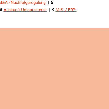
M&A - Nachfolgeregelung
|
5
8
Auskunft Umsatzsteuer
| ​​​​​​​
9
MIS- / ERP-