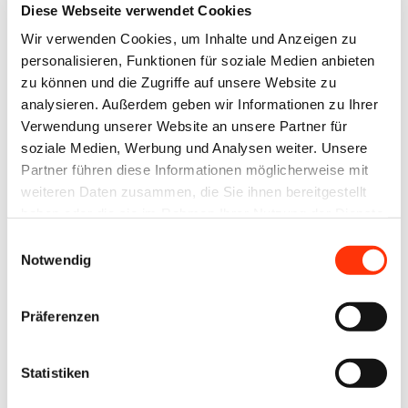
Neue
Berufliche
Diese Webseite verwendet Cookies
Förderrichtlinie
Integration
Wir verwenden Cookies, um Inhalte und Anzeigen zu
für
von
personalisieren, Funktionen für soziale Medien anbieten
zu können und die Zugriffe auf unsere Website zu
Fahrzeugen
Geflüchteten
analysieren. Außerdem geben wir Informationen zu Ihrer
mit
Verwendung unserer Website an unsere Partner für
alternativen
soziale Medien, Werbung und Analysen weiter. Unsere
Antrieben
Partner führen diese Informationen möglicherweise mit
weiteren Daten zusammen, die Sie ihnen bereitgestellt
(Umweltbonus)
haben oder die sie im Rahmen Ihrer Nutzung der Dienste
gesammelt haben.
Einwilligungsauswahl
19. Januar 2023
17. Januar 2023
Notwendig
Präferenzen
Statistiken