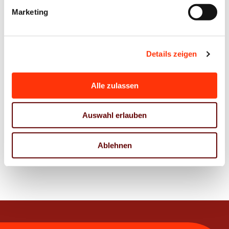
Ausbildung
Ausbildung
Marketing
Aufruf zur
Girls‘Day am
Teilnahme am
27. April 2023
Gestaltungswettbewerb
Details zeigen
der Druck-
und
Alle zulassen
Medienverbände
2023
Auswahl erlauben
10. Januar 2023
04. Januar 2023
Ablehnen