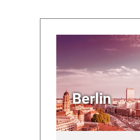
Aus Richtung Westen:
Nehmen S
Adresse:
Raschplatz 6, 3
mehr unter
www.uestra.de
.
Zentrum. Folgen Sie der Ausschi
Entfernung:
Ca. 11 Minute
Öffnungszeiten:
Täglich g
Sonstiges:
E-Ladeplätze i
Wegbeschreibung zu Fuß (
Wichtig:
Folgen Sie in der
Meile (siehe Fotos).
Berlin
Gehen Sie am Ausgang Vol
Am Ende des Volgersweges
Queren Sie die Bödekerst