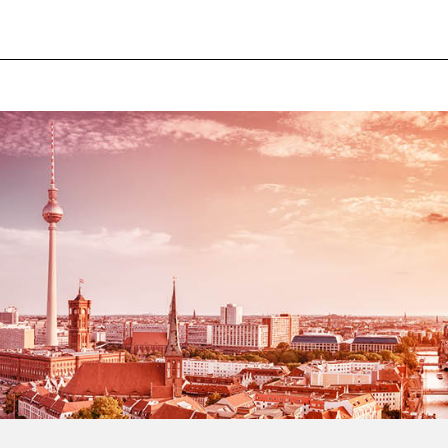
ie die A2 bis zur Ausfahrt Hannover-Herrenhausen (Nr. 45)
0161 Hannover
lderung „Zoo/Kleefeld“, bis Sie die Bödekerstraße erreiche
n zu Fuß bis zum Haus der Medien
eöffnet, 24 Stunden
m 2. UG
von der Tiefgarage):
 Tiefgarage der Beschilderung in
Richtung Volgersweg
und
gersweg nach links.
 erreichen Sie nach ca. 500 m die Bödekerstraße.
raße zur Hausnummer 10.