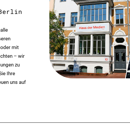
Berlin
alle
seren
 oder mit
chten – wir
bungen zu
ie Ihre
euen uns auf