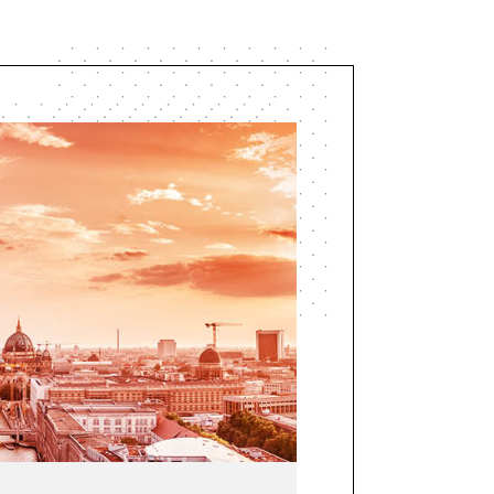
 und fahren Sie Richtung
n.
nicht
in Richtung Hbf./Lister