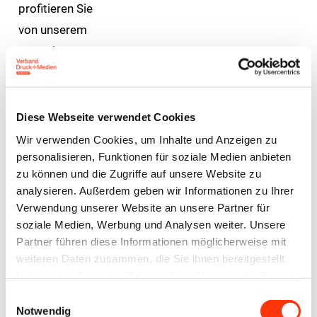
profitieren Sie
von unserem
Know-how
und aktuellen
Brancheninfor
mationen.
Diese Webseite verwendet Cookies
Wir verwenden Cookies, um Inhalte und Anzeigen zu
personalisieren, Funktionen für soziale Medien anbieten
zu können und die Zugriffe auf unsere Website zu
analysieren. Außerdem geben wir Informationen zu Ihrer
Verwendung unserer Website an unsere Partner für
Leistungsangebote
soziale Medien, Werbung und Analysen weiter. Unsere
Partner führen diese Informationen möglicherweise mit
Umwelt &
weiteren Daten zusammen, die Sie ihnen bereitgestellt
Rechtsberatung
Nachhaltigkeit
haben oder die sie im Rahmen Ihrer Nutzung der Dienste
gesammelt haben.
Einwilligungsauswahl
Management
Produktion &
Notwendig
& Controlling
Prozesse