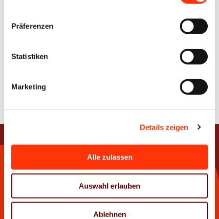
Präferenzen
Ausbildung
Weiterbildung
Statistiken
Print
PrintLab
Academy
Marketing
Details zeigen
Alle zulassen
Kontakt
Auswahl erlauben
Haus der Medien
Bödekerstraße 10 • 30161 Hannover
Ablehnen
T
0511 33806-0
• E
info@vdmno.de