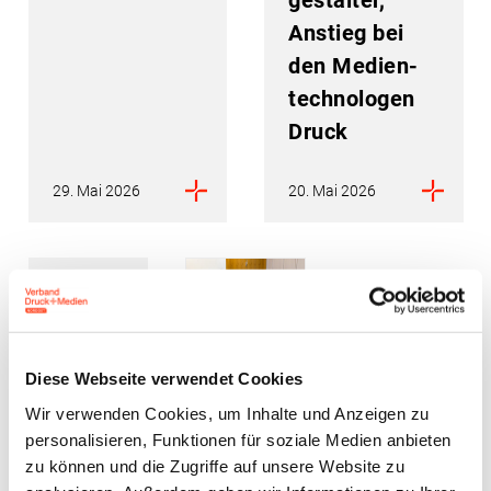
gestalter,
Anstieg bei
den Medien­
technologen
Druck
29. Mai 2026
20. Mai 2026
News
Interessensvertretung
Interessenvertretung
Veranstaltungen
FDP-
Diese Webseite verwendet Cookies
Neue
Spitzenkandidat
Wir verwenden Cookies, um Inhalte und Anzeigen zu
Veranstaltung:
personalisieren, Funktionen für soziale Medien anbieten
Christoph
zu können und die Zugriffe auf unsere Website zu
LobbyLunch
Meyer