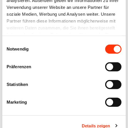
analysieren. Außerdem geben wir Informationen zu Ihrer
–
im
Verwendung unserer Website an unsere Partner für
Politik
Gespräch
soziale Medien, Werbung und Analysen weiter. Unsere
kompakt
Partner führen diese Informationen möglicherweise mit
mit
weiteren Daten zusammen, die Sie ihnen bereitgestellt
auf
den
haben oder die sie im Rahmen Ihrer Nutzung der Dienste
den
Berliner
gesammelt haben.
Einwilligungsauswahl
Punkt
Wirtschaftsverbänden
Notwendig
13. Mai 2026
08. Mai 2026
Präferenzen
Statistiken
2026
Marketing
August 2026 (2)
Juli 2026 (3)
Details zeigen