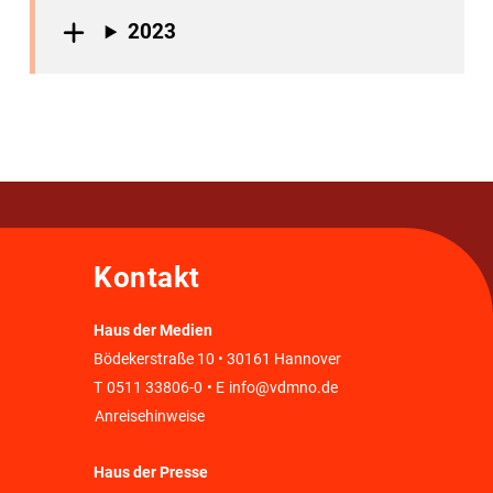
2023
Kontakt
Haus der Medien
Bödekerstraße 10 • 30161 Hannover
T
0511 33806-0
• E
info@vdmno.de
Anreisehinweise
Haus der Presse