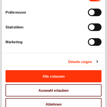
Verband
Das war das
Druck und
NikolausGrillen
Präferenzen
Medien
2025
NordOst
Statistiken
04. Dezember 2025
04. Dezember 2025
Marketing
2026
Details zeigen
Alle zulassen
2025
Auswahl erlauben
Dezember 2025 (7)
November 2025 (6)
Ablehnen