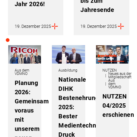
bis zum
Jahr 2026!
Jahresende
19. Dezember 2025
19. Dezember 2025
Aus dem
Ausbildung
NUTZEN
VDMNO
Neues aus der
Mitgliedschaft
Nationale
Aus
Planung
dem
DIHK
VDMNO
2026:
NUTZEN
Bestenehrung
Gemeinsam
04/2025
2025:
voraus
erschienen
Bester
mit
Medientechnologe
unserem
Druck