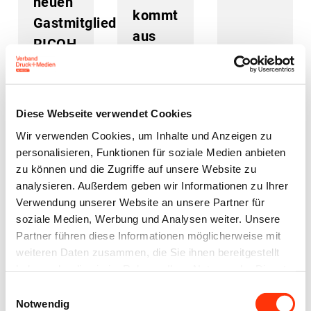
neuen
kommt
Gastmitglied
aus
RICOH
Niedersachsen
17. Dezember
09. Dezember
08. Dezember
2025
2025
2025
Diese Webseite verwendet Cookies
Wir verwenden Cookies, um Inhalte und Anzeigen zu
personalisieren, Funktionen für soziale Medien anbieten
zu können und die Zugriffe auf unsere Website zu
analysieren. Außerdem geben wir Informationen zu Ihrer
Verwendung unserer Website an unsere Partner für
soziale Medien, Werbung und Analysen weiter. Unsere
Aus dem VDMNO
adressdruck.de
Veranstaltungen
Partner führen diese Informationen möglicherweise mit
GmbH ist
Klarer Blick,
weiteren Daten zusammen, die Sie ihnen bereitgestellt
neues
haben oder die sie im Rahmen Ihrer Nutzung der Dienste
lebendiger
gesammelt haben.
Mitglied im
Austausch:
Einwilligungsauswahl
Notwendig