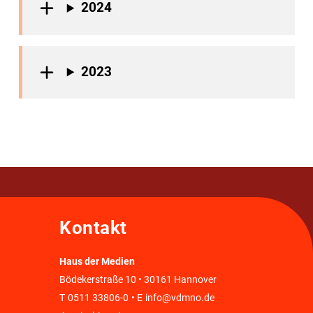
2024
2023
Kontakt
Haus der Medien
Bödekerstraße 10 • 30161 Hannover
T
0511 33806-0
• E
info@vdmno.de