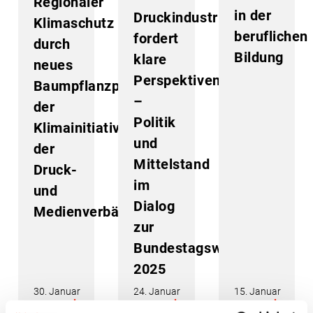
Regionaler
in der
Druckindustrie
Klimaschutz
beruflichen
fordert
durch
Bildung
klare
neues
Perspektiven
Baumpflanzprojekt
–
der
Politik
Klimainitiative
und
der
Mittelstand
Druck-
im
und
Dialog
Medienverbände
zur
Bundestagswahl
2025
30. Januar
24. Januar
15. Januar
2025
2025
2025