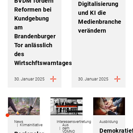
BVDM fordern
Digitalisierung
Reformen bei
und KI die
Kundgebung
Medienbranche
am
verändern
Brandenburger
Tor anlässlich
des
Wirtschftswarntages
30. Januar 2025
30. Januar 2025
News
Interessensvertretung
Ausbildung
Klimainitiative
Aus
dem
Demokratie
VDMNO