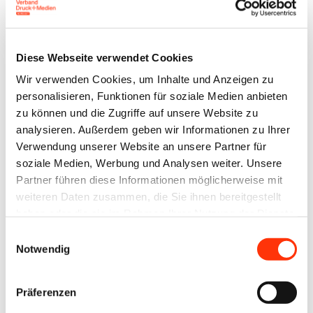
Diese Webseite verwendet Cookies
Wir verwenden Cookies, um Inhalte und Anzeigen zu
personalisieren, Funktionen für soziale Medien anbieten
zu können und die Zugriffe auf unsere Website zu
Ausbildung
Interessenvertretung
analysieren. Außerdem geben wir Informationen zu Ihrer
Nachwuchsgewinnung
SOS – Die
Verwendung unserer Website an unsere Partner für
Mädchen für
deutsche
soziale Medien, Werbung und Analysen weiter. Unsere
technische
Partner führen diese Informationen möglicherweise mit
Wirtschaft ist
Berufe
weiteren Daten zusammen, die Sie ihnen bereitgestellt
in Gefahr
begeistern:
haben oder die sie im Rahmen Ihrer Nutzung der Dienste
gesammelt haben.
Girls’Day am
Einwilligungsauswahl
Notwendig
3. April 2025
Präferenzen
07. Januar 2025
07. Januar 2025