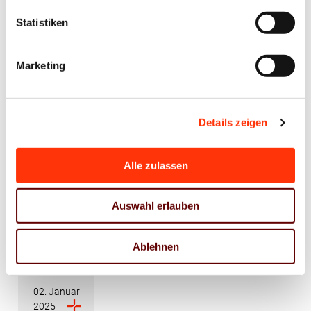
Statistiken
Marketing
Interessensvertretung
Aus
dem
VDMNO
Einladung
Details zeigen
zum
Dialog:
Alle zulassen
Politik
und
Auswahl erlauben
Druckindustrie
im
Ablehnen
Austausch
02. Januar
2025