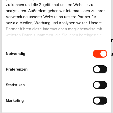
zu können und die Zugriffe auf unsere Website zu
analysieren. Außerdem geben wir Informationen zu Ihrer
Verwendung unserer Website an unsere Partner für
soziale Medien, Werbung und Analysen weiter. Unsere
Wirtschaftspolitik
News / Presse /
Partner führen diese Informationen möglicherweise mit
Mitgliederinformationen
Außenhandel:
Wirtschaftspolitik
weiteren Daten zusammen, die Sie ihnen bereitgestellt
Umwelt und
Antidumping-/Antisubventionsmaßnahme
Nachhaltigkeit
haben oder die sie im Rahmen Ihrer Nutzung der Dienste
Neues KfW-
gesammelt haben.
für
Einwilligungsauswahl
Umweltförderprog
Notwendig
chinesische
gestrichene
Präferenzen
Feinpapiere
bleiben
Statistiken
bestehen
20. Juli 2023
19. Juli 2023
Marketing