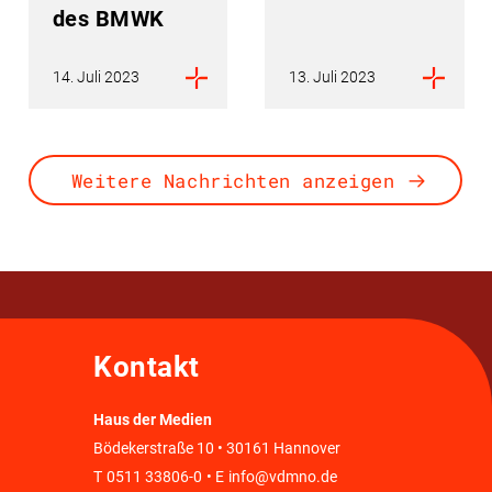
des BMWK
14. Juli 2023
13. Juli 2023
Weitere Nachrichten anzeigen
Kontakt
Haus der Medien
Bödekerstraße 10 • 30161 Hannover
T
0511 33806-0
• E
info@vdmno.de