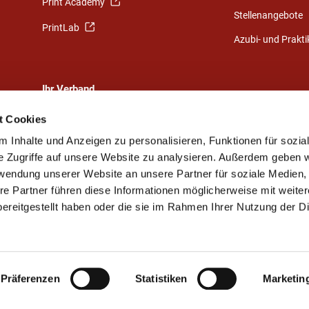
Print Academy
Stellenangebote
PrintLab
Azubi- und Prakt
Ihr Verband
Eine starke Gemeinschaft
t Cookies
Ihr Weg zu uns
 Inhalte und Anzeigen zu personalisieren, Funktionen für sozia
e Zugriffe auf unsere Website zu analysieren. Außerdem geben w
Ansprechpartner
rwendung unserer Website an unsere Partner für soziale Medien
Vorstand und Beirat
re Partner führen diese Informationen möglicherweise mit weite
Mitgliedsunternehmen
ereitgestellt haben oder die sie im Rahmen Ihrer Nutzung der D
Elsnerdruck-Stiftung
Präferenzen
Statistiken
Marketin
Kontakt
Impressum
Datenschutz
Sitemap