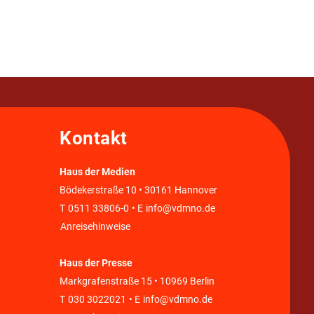
Kontakt
Haus der Medien
Bödekerstraße 10 • 30161 Hannover
T
0511 33806-0
• E
info@vdmno.de
Anreisehinweise
Haus der Presse
Markgrafenstraße 15 • 10969 Berlin
T
030 3022021
• E
info@vdmno.de