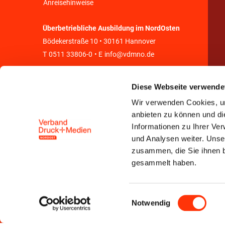
Anreisehinweise
Überbetriebliche Ausbildung im NordOsten
Bödekerstraße 10 • 30161 Hannover
T
0511 33806-0
• E
info@vdmno.de
Diese Webseite verwende
Wir verwenden Cookies, um
anbieten zu können und di
Informationen zu Ihrer Ve
und Analysen weiter. Unse
zusammen, die Sie ihnen b
gesammelt haben.
Einwilligungsauswahl
Notwendig