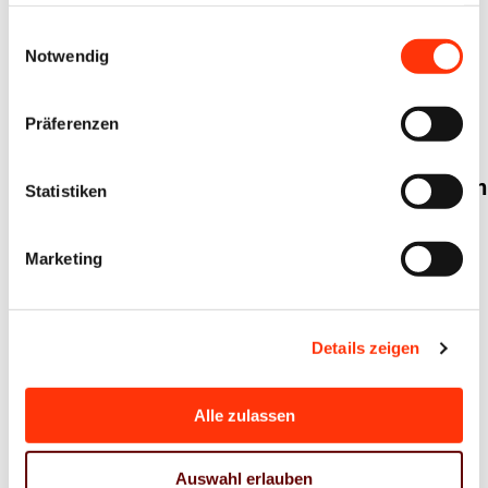
haben oder die sie im Rahmen Ihrer Nutzung der Dienste
gesammelt haben.
Einwilligungsauswahl
Notwendig
Wirtschaftspolitik
Ausbildung
Weiterbildung
BVDM-
Ausbildungs-
Präferenzen
Branchendaten:
und
Deutsche
Fachkräftesituation
Statistiken
Druck- und
2024
Medienindustrie
Marketing
10. Dezember 2024
10. Dezember 2024
Details zeigen
Alle zulassen
Auswahl erlauben