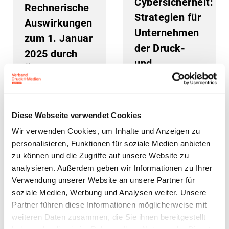
Cybersicherheit:
Rechnerische
Strategien für
Auswirkungen
Unternehmen
zum 1. Januar
der Druck-
2025 durch
und
Änderungen
Medienbranche
im Bereich der
–
Sozialgesetzgebung
infoKompakt
Diese Webseite verwendet Cookies
am 28. Januar
Wir verwenden Cookies, um Inhalte und Anzeigen zu
2025
personalisieren, Funktionen für soziale Medien anbieten
zu können und die Zugriffe auf unsere Website zu
analysieren. Außerdem geben wir Informationen zu Ihrer
20. Dezember 2024
17. Dezember 2024
Verwendung unserer Website an unsere Partner für
soziale Medien, Werbung und Analysen weiter. Unsere
Partner führen diese Informationen möglicherweise mit
weiteren Daten zusammen, die Sie ihnen bereitgestellt