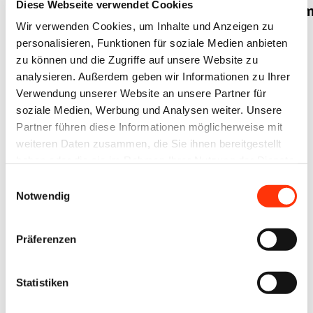
der
Diese Webseite verwendet Cookies
Konjunkturtelegra
Mindestlohnkommission
Wir verwenden Cookies, um Inhalte und Anzeigen zu
Juni 2025
personalisieren, Funktionen für soziale Medien anbieten
setzt Betriebe
zu können und die Zugriffe auf unsere Website zu
und Tariflöhne
analysieren. Außerdem geben wir Informationen zu Ihrer
unter Druck
Verwendung unserer Website an unsere Partner für
soziale Medien, Werbung und Analysen weiter. Unsere
30. Juni 2025
30. Juni 2025
Partner führen diese Informationen möglicherweise mit
weiteren Daten zusammen, die Sie ihnen bereitgestellt
haben oder die sie im Rahmen Ihrer Nutzung der Dienste
gesammelt haben.
Einwilligungsauswahl
Notwendig
Presse
Presse
Wirtschaftspolitik
Umwelt und
Präferenzen
Nachhaltigkeit
Kreislaufwirtschaft
BVDM-
AGRAPA
Branchenumfrage
Statistiken
übertrifft
2025:
mit