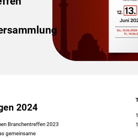
effen
versammlung
gen 2024
1
chen Branchentreffen 2023
1
 das gemeinsame