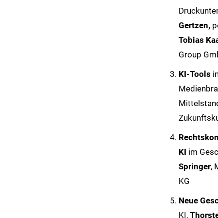
Druckunt
Gertzen,
p
Tobias Ka
Group Gm
KI-Tools
i
Medienbra
Mittelstan
Zukunftsku
Rechtskon
KI
im Gesch
Springer
,
KG
Neue Ges
KI,
Thorst