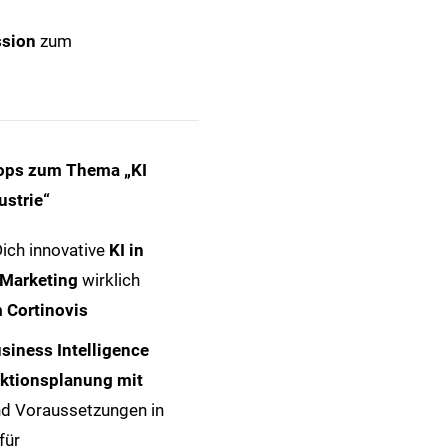
sion
zum
hops zum Thema „KI
ustrie“
Dich innovative
KI
in
 Marketing
wirklich
 Cortinovis
iness Intelligence
ktionsplanung mit
nd Voraussetzungen in
für