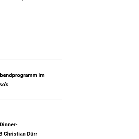
bendprogramm im
so’s
Dinner-
 Christian Dürr