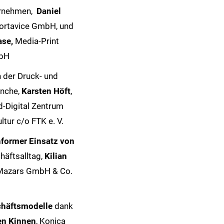
ernehmen,
Daniel
ortavice GmbH, und
ase,
Media-Print
bH
n der Druck- und
nche,
Karsten Höft
,
d-Digital Zentrum
ltur c/o FTK e. V.
former Einsatz von
äftsalltag,
Kilian
 Mazars GmbH & Co.
chäftsmodelle
dank
en Kinnen
, Konica