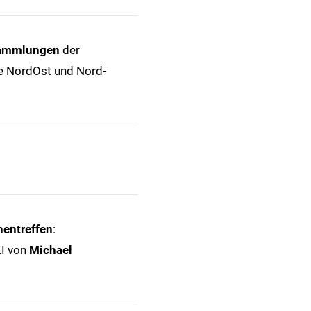
sammlungen
der
 NordOst und Nord-
entreffen
:
KI von
Michael