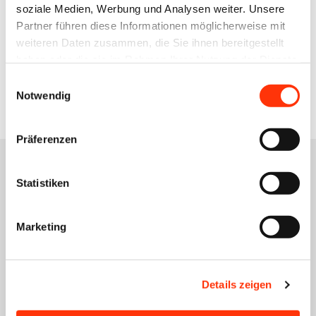
soziale Medien, Werbung und Analysen weiter. Unsere
+49 176 10 90 10 11
Partner führen diese Informationen möglicherweise mit
weiteren Daten zusammen, die Sie ihnen bereitgestellt
haben oder die sie im Rahmen Ihrer Nutzung der Dienste
Zur Übersicht
gesammelt haben.
Einwilligungsauswahl
Notwendig
Präferenzen
Statistiken
Das könnte Sie auch
Marketing
interessieren
Details zeigen