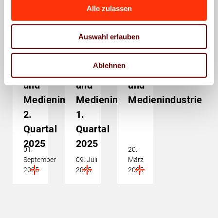
Alle zulassen
Wirtschaftspolitik
Wirtschaftspolitik
Wirtschaftspolitik
BVDM-
BVDM-
BVDM-
Auswahl erlauben
Branchendaten:
Branchendaten:
Branchendaten:
Deutsche
Deutsche
Deutsche
Ablehnen
Druck-
Druck-
Druck-
und
und
und
Medienindustrie
Medienindustrie
Medienindustrie
2.
1.
Quartal
Quartal
2025
2025
01.
20.
September
09. Juli
März
2025
2025
2025