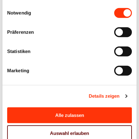
gesammelt haben.
Presse
Presse
Einwilligungsauswahl
Packungsbeilagen
Notwendig
Europäische
Digital allein
Druckindustrie
reicht nicht:
Präferenzen
gestaltet
BVDM fordert
Zukunft des
Erhalt der
KI-gestützten
Statistiken
gedruckten
Handels
Packungsbeilage
Marketing
12. Mai 2026
06. Mai 2026
Details zeigen
Alle zulassen
Auswahl erlauben
Presse
EUDR