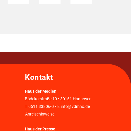
Kontakt
Haus der Medien
Bödekerstraße 10 • 30161 Hannover
T
0511 33806-0
• E
info@vdmno.de
Anreisehinweise
Haus der Presse