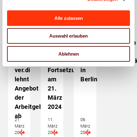
Alle zulassen
Tarifpolitik
Tarifpolitik
Tarifpolitik
Tarifrunde
Tarifrunde
Tarifrunde
2024
2024
2024
Sozialpolitik
Sozialpolitik
Sozialpolitik
Auswahl erlauben
Tarifverhandlungen
Tarifverhandlungen
Tarifverhandlungen
Druckindustrie
Druckindustrie
Druckindustrie:
Ablehnen
–
–
Verhandlungsaufta
ver.di
Fortsetzung
in
lehnt
am
Berlin
Angebot
21.
der
März
Arbeitgeber
2024
ab
21.
11.
06.
März
März
März
2024
2024
2024