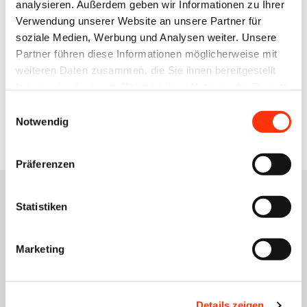
analysieren. Außerdem geben wir Informationen zu Ihrer
Syndikusrechtsanwalt ∙ Recht
Verwendung unserer Website an unsere Partner für
bening@vdmno.de
soziale Medien, Werbung und Analysen weiter. Unsere
0511 33806-42
Partner führen diese Informationen möglicherweise mit
weiteren Daten zusammen, die Sie ihnen bereitgestellt
haben oder die sie im Rahmen Ihrer Nutzung der Dienste
gesammelt haben.
Zur Übersicht
Einwilligungsauswahl
Notwendig
Präferenzen
Statistiken
Das könnte Sie auch
Marketing
interessieren
Details zeigen