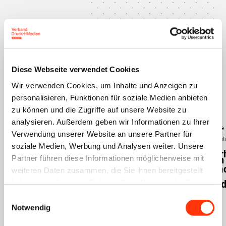
Das könnte Sie auch
interessieren
Diese Webseite verwendet Cookies
Wir verwenden Cookies, um Inhalte und Anzeigen zu
personalisieren, Funktionen für soziale Medien anbieten
zu können und die Zugriffe auf unsere Website zu
Presse
Presse
Presse
Tarifpolitik
Tarifpolitik
Tarifpolitik
analysieren. Außerdem geben wir Informationen zu Ihrer
Tarifpolitik
Tarifrunde
Tarifrunde
Tarifrunde
Tarifrunde
2024
2024
2024
Verwendung unserer Website an unsere Partner für
2024
Sozialpolit
Tarif­
Tarif­
Auftakt
soziale Medien, Werbung und Analysen weiter. Unsere
Tarifve
Partner führen diese Informationen möglicherweise mit
verhandlungen
verhandlungen
Tarifverhandlungen
Druckind
weiteren Daten zusammen, die Sie ihnen bereitgestellt
Druck­
Druck­
der
haben oder die sie im Rahmen Ihrer Nutzung der Dienste
Verhand
industrie
industrie
Druckindustrie:
gesammelt haben.
Einwilligungsauswahl
in
–
–
bvdm
Notwendig
Berlin
ver.di
ver.di
lehnt