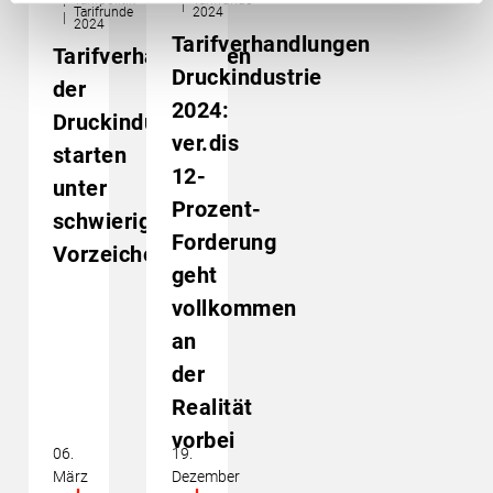
Tarifrunde
2024
2024
Tarifverhandlungen
Tarifverhandlungen
Druckindustrie
der
2024:
Druckindustrie
ver.dis
starten
12-
unter
Prozent-
schwierigen
Forderung
Vorzeichen
geht
vollkommen
an
der
Realität
vorbei
06.
19.
März
Dezember