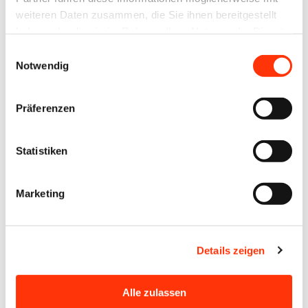
weiteren Daten zusammen, die Sie ihnen bereitgestellt
haben oder die sie im Rahmen Ihrer Nutzung der Dienste
gesammelt haben.
Zur Anmeldung
Einwilligungsauswahl
Notwendig
Anmeldeschluss
Präferenzen
31.10.2025
Statistiken
Veranstalter
Verband Druck und Medien NordOst e. V.
Marketing
Zielgruppe
Details zeigen
Auszubildende Mediengestalter /
Mediengestalterinnen Digital und Print aller
Alle zulassen