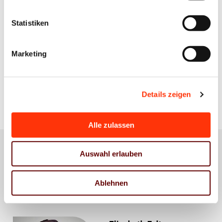
Teilnahmegebühr
Statistiken
Die Teilnahme an der Online-Veranstaltung
infoKompakt "EU-Verpackungsverordnung"
Marketing
ist für Mitglieder der Verbände Druck und
Medien kostenfrei. Von Nichtmitgliedern
erheben wir eine Gebühr von 120 Euro zzgl.
Details zeigen
gesetzlicher MwSt.
Alle zulassen
Auswahl erlauben
Ablehnen
Ihre Ansprechpartner