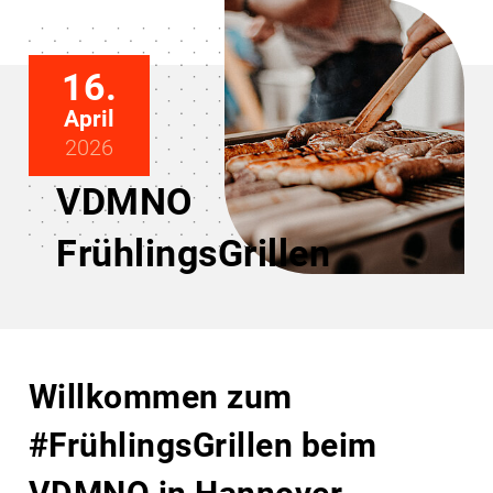
16.
April
2026
VDMNO
FrühlingsGrillen
Willkommen zum
#FrühlingsGrillen beim