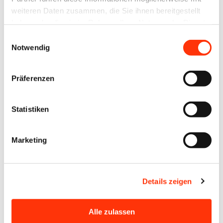
offenstehen, wie Projekte
weiteren Daten zusammen, die Sie ihnen bereitgestellt
sauber strukturiert
haben oder die sie im Rahmen Ihrer Nutzung der Dienste
werden und worauf es
gesammelt haben.
Einwilligungsauswahl
bei Antragstellung und
Notwendig
Umsetzung wirklich
ankommt. Ziel ist es,
Präferenzen
Hemmschwellen
abzubauen und
Statistiken
Investitionen in
energieeffiziente
Marketing
Beleuchtung greifbar zu
machen.
Details zeigen
Gemeinsam mit Sascha
Keitel ordnet er das
Alle zulassen
Ganze in den größeren