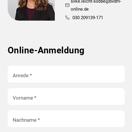
silke.leicht-sobbe@bvdm-
online.de
030 209139-171
Online-Anmeldung
Anrede
*
Vorname
*
Nachname
*