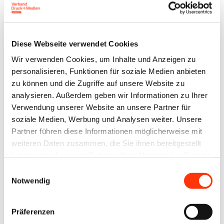
Kunden gehören Dienstleister und
Hersteller in der Werbe- und
Verpackungsindustrie, der Möbel-,
Diese Webseite verwendet Cookies
Mode- und Outdoor-Branche sowie im
Wir verwenden Cookies, um Inhalte und Anzeigen zu
Transportwesen.
personalisieren, Funktionen für soziale Medien anbieten
zu können und die Zugriffe auf unsere Website zu
FESPA Produkt-Highlight:
analysieren. Außerdem geben wir Informationen zu Ihrer
S3 L-1200 und G3 M-2500 Portabase
Verwendung unserer Website an unsere Partner für
soziale Medien, Werbung und Analysen weiter. Unsere
Partner führen diese Informationen möglicherweise mit
weiteren Daten zusammen, die Sie ihnen bereitgestellt
haben oder die sie im Rahmen Ihrer Nutzung der Dienste
Tickets
gesammelt haben.
Einwilligungsauswahl
Notwendig
Mitglieder der Verbände haben mit dem Code
ACN11
kostenfreien Zutritt zu der Messe und zum
Präferenzen
Club FESPA, der exklusiven Lounge mit Bar und