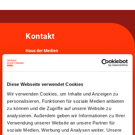
Kontakt
Haus der Medien
Bödekerstraße 10 • 30161 Hannover
T
0511 33806-0
• E
info@vdmno.de
Anreisehinweise
Diese Webseite verwendet Cookies
Haus der Presse
Wir verwenden Cookies, um Inhalte und Anzeigen zu
Markgrafenstraße 15 • 10969 Berlin
personalisieren, Funktionen für soziale Medien anbieten
T
030 3022021
• E
info@vdmno.de
zu können und die Zugriffe auf unsere Website zu
Anreisehinweise
analysieren. Außerdem geben wir Informationen zu Ihrer
Verwendung unserer Website an unsere Partner für
Überbetriebliche Ausbildung im NordOsten
soziale Medien, Werbung und Analysen weiter. Unsere