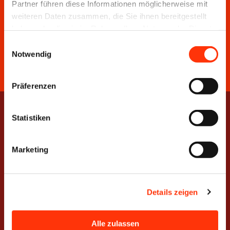
Bödekerstraße 10 • 30161 Hannover
Partner führen diese Informationen möglicherweise mit
weiteren Daten zusammen, die Sie ihnen bereitgestellt
T
0511 33806-0
• E
info@vdmno.de
haben oder die sie im Rahmen Ihrer Nutzung der Dienste
gesammelt haben.
Einwilligungsauswahl
Notwendig
Präferenzen
Statistiken
Leistungen
Info-Center
Rechtsberatung
Nachrichten
Marketing
Umwelt &
Pressemitteilungen
Nachhaltigkeit
Exklusive
Management &
Mitgliederinformationen
Details zeigen
Controlling
Veranstaltungen
Produktion &
NUTZEN
Prozesse
Alle zulassen