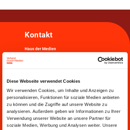
Kontakt
Haus der Medien
Bödekerstraße 10 • 30161 Hannover
T
0511 33806-0
• E
info@vdmno.de
Anreisehinweise
Diese Webseite verwendet Cookies
Haus der Presse
Wir verwenden Cookies, um Inhalte und Anzeigen zu
Markgrafenstraße 15 • 10969 Berlin
personalisieren, Funktionen für soziale Medien anbieten
T
030 3022021
• E
info@vdmno.de
zu können und die Zugriffe auf unsere Website zu
Anreisehinweise
analysieren. Außerdem geben wir Informationen zu Ihrer
Verwendung unserer Website an unsere Partner für
Überbetriebliche Ausbildung im NordOsten
soziale Medien, Werbung und Analysen weiter. Unsere