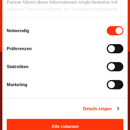
Bödekerstraße 10 • 30161 Hannover
Partner führen diese Informationen möglicherweise mit
weiteren Daten zusammen, die Sie ihnen bereitgestellt
T
0511 33806-0
• E
info@vdmno.de
haben oder die sie im Rahmen Ihrer Nutzung der Dienste
gesammelt haben.
Einwilligungsauswahl
Notwendig
Präferenzen
Statistiken
Leistungen
Info-Center
Rechtsberatung
Nachrichten
Marketing
Umwelt &
Pressemitteilungen
Nachhaltigkeit
Exklusive
Management &
Mitgliederinformationen
Details zeigen
Controlling
Veranstaltungen
Produktion &
NUTZEN
Prozesse
Alle zulassen