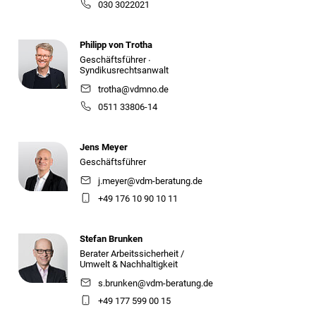
030 3022021
Philipp von Trotha
Geschäftsführer ∙
Syndikusrechtsanwalt
trotha@vdmno.de
0511 33806-14
Jens Meyer
Geschäftsführer
j.meyer@vdm-beratung.de
+49 176 10 90 10 11
Stefan Brunken
Berater Arbeitssicherheit /
Umwelt & Nachhaltigkeit
s.brunken@vdm-beratung.de
+49 177 599 00 15