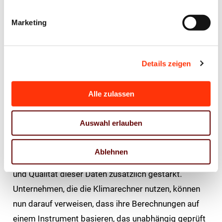
sind seit Jahren Branchenstandard für CO₂-
Bilanzierung. Sie ermöglichen Unternehmen die
Marketing
Ermittlung ihrer Corporate Carbon Footprints, die
Berechnung produktbezogener CO₂-Emissionen, die
Darstellung wesentlicher Emissionsquellen entlang
Details zeigen
der Wertschöpfungskette, die Erstellung
kundengerechter Nachhaltigkeitsnachweise und
Alle zulassen
Kurzberichte, die Kompensation über nach dem Gold
Standard zertifizierten Projekten sowie die
Auswahl erlauben
Integration in interne Nachhaltigkeitsstrategien.
Ablehnen
Mit der TÜV-Zertifizierung wird die Glaubwürdigkeit
und Qualität dieser Daten zusätzlich gestärkt.
Unternehmen, die die Klimarechner nutzen, können
nun darauf verweisen, dass ihre Berechnungen auf
einem Instrument basieren, das unabhängig geprüft