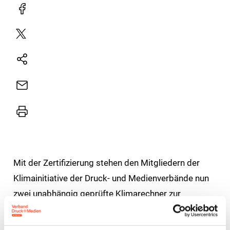
Facebook
Plattform
X
Natives
Sharing
E-
Mail
Drucker
Mit der Zertifizierung stehen den Mitgliedern der
Klimainitiative der Druck- und Medienverbände nun
zwei unabhängig geprüfte Klimarechner zur
Verfügung, die den Anforderungen moderner
Nachhaltigkeits- und Berichtspflichten erfüllen – von