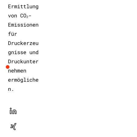
Ermittlung
von CO₂-
Emissionen
für
Druckerzeu
gnisse und
Druckunter
nehmen
ermögliche
n.
LinekdIn
Xing