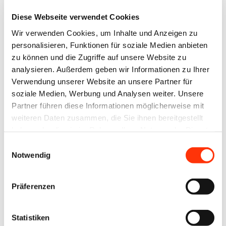
Kundenerwartungen über Lieferkettenanforderungen
Diese Webseite verwendet Cookies
bis hin zu regulatorischen Vorgaben wie CSRD.
Wir verwenden Cookies, um Inhalte und Anzeigen zu
personalisieren, Funktionen für soziale Medien anbieten
„Die TÜV Austria-Zertifizierung ist ein Meilenstein für
zu können und die Zugriffe auf unsere Website zu
die Klimarechner und ein wichtiges Signal für die
analysieren. Außerdem geben wir Informationen zu Ihrer
gesamte Druck- und Medienwirtschaft“, sagt Kirsten
Verwendung unserer Website an unsere Partner für
soziale Medien, Werbung und Analysen weiter. Unsere
Hommelhoff, Hauptgeschäftsführerin
Partner führen diese Informationen möglicherweise mit
Bundesverband Druck und Medien e. V. (BVDM). Und
weiteren Daten zusammen, die Sie ihnen bereitgestellt
weiter: „Damit bestätigen wir maximale Transparenz
haben oder die sie im Rahmen Ihrer Nutzung der Dienste
und Vertrauen – sowohl für Druckereien, die ihre
gesammelt haben.
Einwilligungsauswahl
Notwendig
CO₂-Bilanz professionell dokumentieren und
kompensieren wollen, als auch für deren Kunden, die
valide, nachvollziehbare Daten erwarten.“
Präferenzen
Die Klimarechner der Verbände Druck und Medien
Statistiken