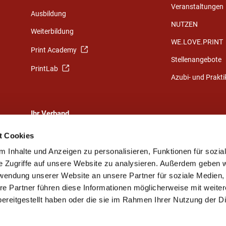
Veranstaltungen
Ausbildung
NUTZEN
Weiterbildung
WE.LOVE.PRINT
Print Academy
Stellenangebote
PrintLab
Azubi- und Prakt
Ihr Verband
Eine starke Gemeinschaft
t Cookies
Ihr Weg zu uns
 Inhalte und Anzeigen zu personalisieren, Funktionen für sozia
e Zugriffe auf unsere Website zu analysieren. Außerdem geben w
Ansprechpartner
rwendung unserer Website an unsere Partner für soziale Medien
Vorstand und Beirat
re Partner führen diese Informationen möglicherweise mit weite
Mitgliedsunternehmen
ereitgestellt haben oder die sie im Rahmen Ihrer Nutzung der D
Elsnerdruck-Stiftung