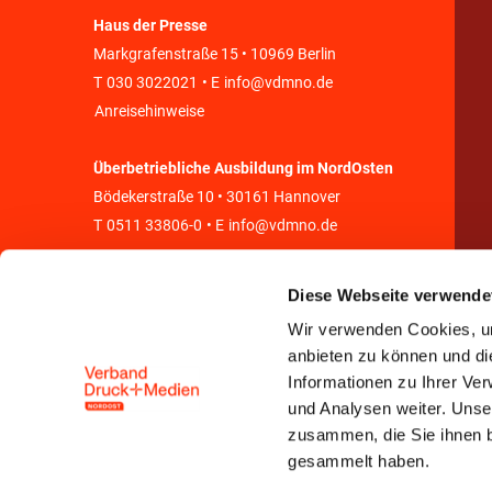
Haus der Presse
Markgrafenstraße 15 • 10969 Berlin
T
030 3022021
• E
info@vdmno.de
Anreisehinweise
Überbetriebliche Ausbildung im NordOsten
Bödekerstraße 10 • 30161 Hannover
T
0511 33806-0
• E
info@vdmno.de
Diese Webseite verwende
Wir verwenden Cookies, um
anbieten zu können und di
Informationen zu Ihrer Ve
und Analysen weiter. Unse
zusammen, die Sie ihnen b
gesammelt haben.