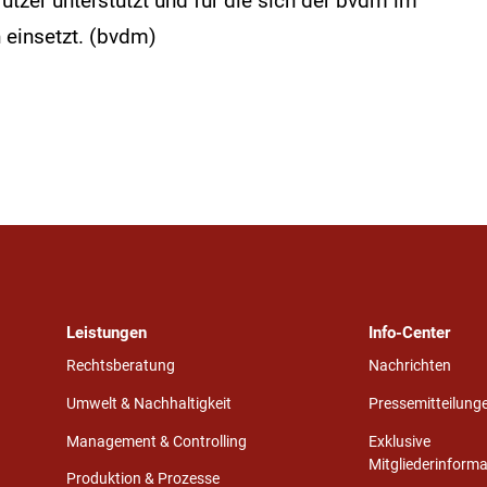
tzer unterstützt und für die sich der bvdm im
einsetzt. (bvdm)
Leistungen
Info-Center
Rechtsberatung
Nachrichten
Umwelt & Nachhaltigkeit
Pressemitteilung
Management & Controlling
Exklusive
Mitgliederinform
Produktion & Prozesse