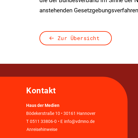
die der Bundesverband im Sinne der Nu
anstehenden Gesetzgebungsverfahren 
Zur Übersicht
Kontakt
Haus der Medien
Bödekerstraße 10 • 30161 Hannover
T
0511 33806-0
• E
info@vdmno.de
Anreisehinweise