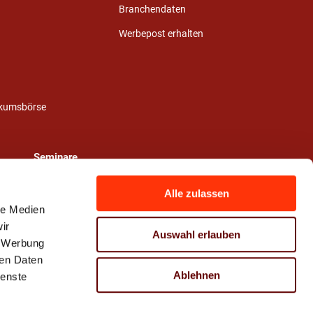
Branchendaten
Werbepost erhalten
ikumsbörse
Seminare
Alle zulassen
le Medien
ir
Auswahl erlauben
, Werbung
ren Daten
Ablehnen
ienste