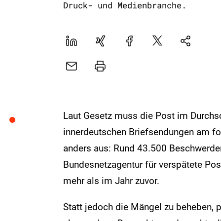
Druck- und Medienbranche.
LinekdIn
Xing
Facebook
Plattform
Natives
X
Sharing
E-
Drucker
Mail
Laut Gesetz muss die Post im Durchsc
innerdeutschen Briefsendungen am fol
anders aus: Rund 43.500 Beschwerden
Bundesnetzagentur für verspätete Po
mehr als im Jahr zuvor.
Statt jedoch die Mängel zu beheben, pl