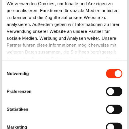
Wir verwenden Cookies, um Inhalte und Anzeigen zu
dem Online Print Symposium 2023:
personalisieren, Funktionen für soziale Medien anbieten
zu können und die Zugriffe auf unsere Website zu
Martin Ridder von Ayke zum Thema „Unikate
analysieren. Außerdem geben wir Informationen zu Ihrer
für alle! Mass Customization mit generativer
Verwendung unserer Website an unsere Partner für
Kunst”
soziale Medien, Werbung und Analysen weiter. Unsere
Partner führen diese Informationen möglicherweise mit
Axel Lilienblum von grow.photos zu
weiteren Daten zusammen, die Sie ihnen bereitgestellt
„Mitwachsenden Fotobüchern im Abo-Modell“
haben oder die sie im Rahmen Ihrer Nutzung der Dienste
gesammelt haben.
Andrei Andreescu von twoworlds zum Thema
Einwilligungsauswahl
Notwendig
„Erstellen und verkaufen Sie Ihre eigenen
personalisierten Bücher mit twoworlds“
Präferenzen
Phillip Bock von Prinnit zum Thema „Einfach
und direkt: Dank KI finden Aufträge zu
Statistiken
Herstellern“
Leon Lemcke von Boxsys zum Thema „Boxsys,
Marketing