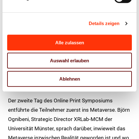
die aus dem CAD-Verpackungsdesign
entwickelte, vollumfängliche Web2Pack und
Web2POS Shoplösung“, sowie
Details zeigen
Markus Morawe und Stephan Uder von der
Alle zulassen
Tessutura GmbH, die über das Thema „Vom
Turnschuhworkflow zu automatisierten
Auswahl erlauben
Prozessen“ sprachen.
Vom Metaverse, Onlineprint-Marktplätzen und
Ablehnen
Künstlicher Intelligenz
Der zweite Tag des Online Print Symposiums
entführte die Teilnehmer zuerst ins Metaverse. Björn
Ognibeni, Strategic Director XRLab-MCM der
Universität Münster, sprach darüber, inwieweit das
Metaverse inzwischen Realität geworden ist und wo