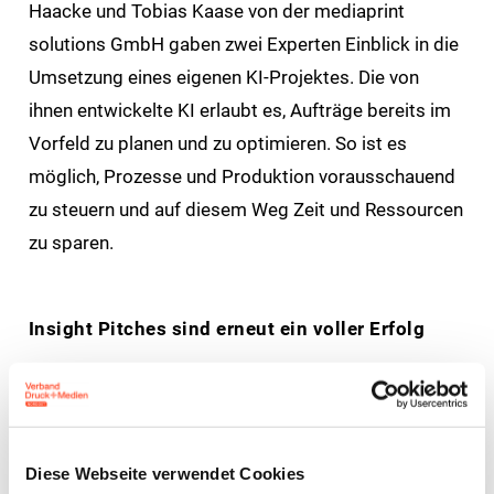
Haacke und Tobias Kaase von der mediaprint
solutions GmbH gaben zwei Experten Einblick in die
Umsetzung eines eigenen KI-Projektes. Die von
ihnen entwickelte KI erlaubt es, Aufträge bereits im
Vorfeld zu planen und zu optimieren. So ist es
möglich, Prozesse und Produktion vorausschauend
zu steuern und auf diesem Weg Zeit und Ressourcen
zu sparen.
Insight Pitches sind erneut ein voller Erfolg
Apropos Innovation: Die gab es auch in den Insight
Pitches in geballter Form. Denn auch in diesem Jahr
haben sechs spannende Start-Ups ihre
Diese Webseite verwendet Cookies
Geschäftsideen vorgestellt. Mit dabei waren auf