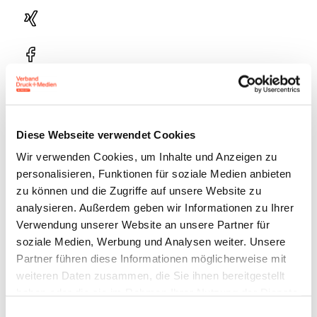
Xing
Facebook
Plattform
X
Natives
Diese Webseite verwendet Cookies
Sharing
Wir verwenden Cookies, um Inhalte und Anzeigen zu
E-
personalisieren, Funktionen für soziale Medien anbieten
Mail
zu können und die Zugriffe auf unsere Website zu
Drucker
analysieren. Außerdem geben wir Informationen zu Ihrer
Verwendung unserer Website an unsere Partner für
soziale Medien, Werbung und Analysen weiter. Unsere
Partner führen diese Informationen möglicherweise mit
weiteren Daten zusammen, die Sie ihnen bereitgestellt
haben oder die sie im Rahmen Ihrer Nutzung der Dienste
Ansprechpartner
gesammelt haben.
Einwilligungsauswahl