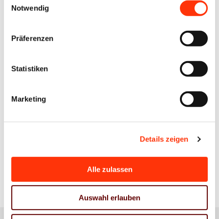
Notwendig
Ronny Willfahrt
Bildung ∙ Öffentlichkeitsarbeit ∙ Technik
willfahrt@vdmno.de
Präferenzen
030 3022021
Statistiken
Philipp von Trotha
Geschäftsführer ∙
Syndikusrechtsanwalt
Marketing
trotha@vdmno.de
0511 33806-14
Details zeigen
Zur Übersicht
Alle zulassen
Auswahl erlauben