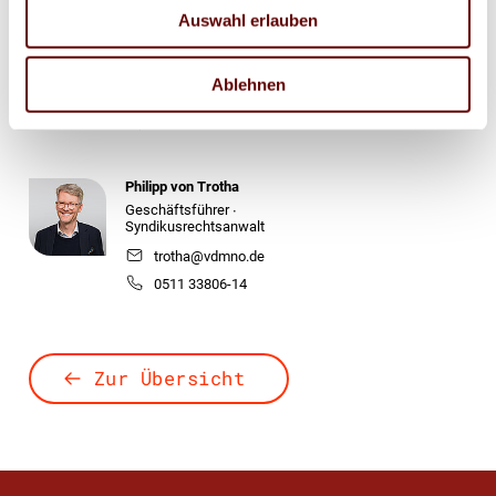
Auswahl erlauben
Ronny Willfahrt
Bildung ∙ Öffentlichkeitsarbeit ∙ Technik
Ablehnen
willfahrt@vdmno.de
030 3022021
Philipp von Trotha
Geschäftsführer ∙
Syndikusrechtsanwalt
trotha@vdmno.de
0511 33806-14
Zur Übersicht