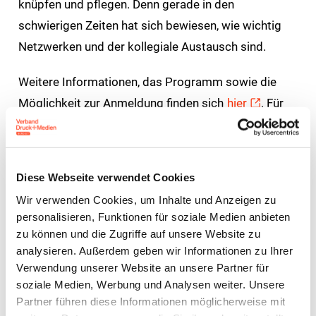
knüpfen und pflegen. Denn gerade in den
schwierigen Zeiten hat sich bewiesen, wie wichtig
Netzwerken und der kollegiale Austausch sind.
Weitere Informationen, das Programm sowie die
Möglichkeit zur Anmeldung finden sich
hier
. Für
Fragen steht Ihnen Frau Bettina Knape zur
Verfügung, bk@bvdm-online.de, (030) 20 91 39-171.
Diese Webseite verwendet Cookies
Wir verwenden Cookies, um Inhalte und Anzeigen zu
Unterstützt wird der Deutsche Druck- und Medientag
personalisieren, Funktionen für soziale Medien anbieten
2023 von:
zu können und die Zugriffe auf unsere Website zu
analysieren. Außerdem geben wir Informationen zu Ihrer
BERBERICH PAPIER
Verwendung unserer Website an unsere Partner für
BG ETEM
soziale Medien, Werbung und Analysen weiter. Unsere
Canon
Partner führen diese Informationen möglicherweise mit