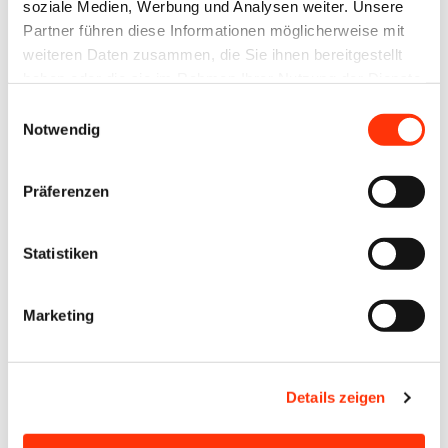
soziale Medien, Werbung und Analysen weiter. Unsere
Regierungs
Partner führen diese Informationen möglicherweise mit
bildung
weiteren Daten zusammen, die Sie ihnen bereitgestellt
und das
haben oder die sie im Rahmen Ihrer Nutzung der Dienste
erwartete
gesammelt haben.
Einwilligungsauswahl
Notwendig
Anhalten
der
Präferenzen
konjunktur
ellen
Schwächeph
Statistiken
ase
dürften
Marketing
sich im
April
Details zeigen
negativ
auf die