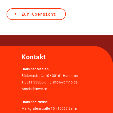
Zur Übersicht
Kontakt
Haus der Medien
Bödekerstraße 10 • 30161 Hannover
T
0511 33806-0
• E
info@vdmno.de
Anreisehinweise
Haus der Presse
Markgrafenstraße 15 • 10969 Berlin