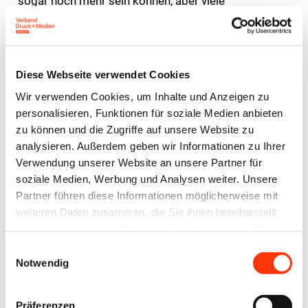
sogar noch mehr sein können, aber viele
Unternehmen haben trotz des Einsatzes
verschiedener Maßnahmen zur
Nachwuchskräftegewinnung keine Bewerbungen für
Diese Webseite verwendet Cookies
ihre angebotenen Ausbildungsplätze erhalten. Ein
Wir verwenden Cookies, um Inhalte und Anzeigen zu
Drittel der an der Umfrage beteiligten Unternehmen
personalisieren, Funktionen für soziale Medien anbieten
konnten keine oder nicht alle angebotenen
zu können und die Zugriffe auf unsere Website zu
Ausbildungsplätze besetzen. Bei der Betrachtung
analysieren. Außerdem geben wir Informationen zu Ihrer
Verwendung unserer Website an unsere Partner für
der einzelnen Ausbildungsberufe ist nur bei den
soziale Medien, Werbung und Analysen weiter. Unsere
Mediengestaltern Digital und Print sowie den
Partner führen diese Informationen möglicherweise mit
kaufmännischen Berufen die Quote bei den
weiteren Daten zusammen, die Sie ihnen bereitgestellt
unbesetzten Stellen leicht gesunken, bei den
haben oder die sie im Rahmen Ihrer Nutzung der Dienste
gesammelt haben.
Medientechnologen blieben vermehrt
Einwilligungsauswahl
Notwendig
Ausbildungsplätze vakant.
Nach ersten Rückmeldungen der Berufsschulen ist
Präferenzen