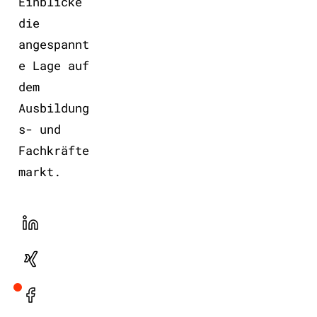
Einblicke
die
angespannt
e Lage auf
dem
Ausbildung
s- und
Fachkräfte
markt.
LinekdIn
Xing
Facebook