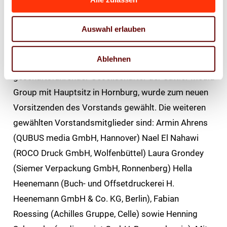
Auswahl erlauben
Auf der Mitgliederversammlung des VDMNO wurde
der 2018 gewählte Vorsitzende Andreas Jörß
Ablehnen
feierlich verabschiedet. Martin Koschei,
geschäftsführender Gesellschafter der Sattler Media
Group mit Hauptsitz in Hornburg, wurde zum neuen
Vorsitzenden des Vorstands gewählt. Die weiteren
gewählten Vorstandsmitglieder sind: Armin Ahrens
(QUBUS media GmbH, Hannover) Nael El Nahawi
(ROCO Druck GmbH, Wolfenbüttel) Laura Grondey
(Siemer Verpackung GmbH, Ronnenberg) Hella
Heenemann (Buch- und Offsetdruckerei H.
Heenemann GmbH & Co. KG, Berlin), Fabian
Roessing (Achilles Gruppe, Celle) sowie Henning