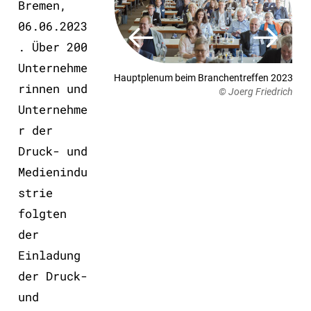
Bremen,
06.06.2023
. Über 200
Unternehme
Hauptplenum beim Branchentreffen 2023
rinnen und
© Joerg Friedrich
dr
Unternehme
r der
Folie
Druck- und
1
Medienindu
von
strie
2
folgten
der
Einladung
der Druck-
und