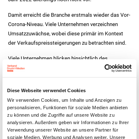
Damit erreicht die Branche erstmals wieder das Vor-
Corona-Niveau. Viele Unternehmen verzeichnen
Umsatzzuwächse, wobei diese primär im Kontext
der Verkaufspreissteigerungen zu betrachten sind.
Viele Unternehmen blicken hinsichtlich des
laufenden Jahres vorsichtig optimistisch in die
Zukunft – das zeigt das Konjunkturtelegramm von
April 2023. Im Vorjahresvergleich notiert der Index
Diese Webseite verwendet Cookies
der Geschäftsaussichten für die nächsten 6 Monate
Wir verwenden Cookies, um Inhalte und Anzeigen zu
rund 12,1 % über den Werten des Vorjahresmonats.
personalisieren, Funktionen für soziale Medien anbieten
Im Mai veränderte sich dieser Wert nahezu nicht
zu können und die Zugriffe auf unsere Website zu
analysieren. Außerdem geben wir Informationen zu Ihrer
(-0,8 %).
Verwendung unserer Website an unsere Partner für
soziale Medien, Werbung und Analysen weiter. Unsere
Ein weiteres Thema der Branche ist der