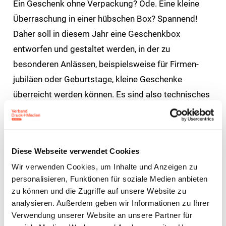
Ein Geschenk ohne Verpackung? Öde. Eine kleine
Überraschung in einer hübschen Box? Spannend!
Daher soll in diesem Jahr eine Geschenkbox
entworfen und gestaltet werden, in der zu
besonderen Anlässen, beispielsweise für Firmen-
jubiläen oder Geburtstage, kleine Geschenke
überreicht werden können. Es sind also technisches
Verständnis bei der Konstruktion und Kreativität bei
Gestaltung der Box gefragt.
Die Aufgabe konkret
Diese Webseite verwendet Cookies
Wir verwenden Cookies, um Inhalte und Anzeigen zu
Das Innenmaß der Box soll 18 cm x 13 cm x 4
personalisieren, Funktionen für soziale Medien anbieten
cm (Länge x Breite x Höhe) betragen.
zu können und die Zugriffe auf unsere Website zu
analysieren. Außerdem geben wir Informationen zu Ihrer
Die Faltschachtel soll ohne Kleber in einem
Verwendung unserer Website an unsere Partner für
Stück (also ohne getrennten Deckel)