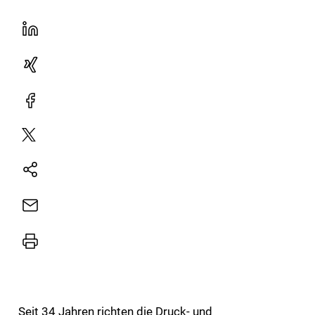
LinekdIn
Xing
Facebook
Plattform
X
Natives
Sharing
E-
Mail
Drucker
Seit 34 Jahren richten die Druck- und