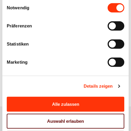
Einwilligungsauswahl
s.brunken@vdm-beratung.de
Notwendig
+49 177 599 00 15
Präferenzen
Gerald Walther
Berater Management & Controlling /
Nachhaltigkeit & Umwelt
Statistiken
g.walther@vdm-beratung.de
+49 170 540 93 02
Marketing
Zur Übersicht
Details zeigen
Alle zulassen
Auswahl erlauben