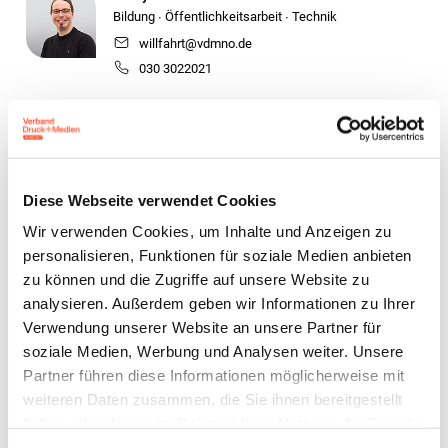
Bildung ∙ Öffentlichkeitsarbeit ∙ Technik
willfahrt@vdmno.de
030 3022021
Philipp von Trotha
Geschäftsführer ∙
Syndikusrechtsanwalt
trotha@vdmno.de
Diese Webseite verwendet Cookies
0511 33806-14
Wir verwenden Cookies, um Inhalte und Anzeigen zu
personalisieren, Funktionen für soziale Medien anbieten
Jens Meyer
zu können und die Zugriffe auf unsere Website zu
Geschäftsführer
analysieren. Außerdem geben wir Informationen zu Ihrer
j.meyer@vdm-beratung.de
Verwendung unserer Website an unsere Partner für
+49 176 10 90 10 11
soziale Medien, Werbung und Analysen weiter. Unsere
Partner führen diese Informationen möglicherweise mit
weiteren Daten zusammen, die Sie ihnen bereitgestellt
Stefan Brunken
Berater Arbeitssicherheit /
haben oder die sie im Rahmen Ihrer Nutzung der Dienste
Umwelt & Nachhaltigkeit
gesammelt haben.