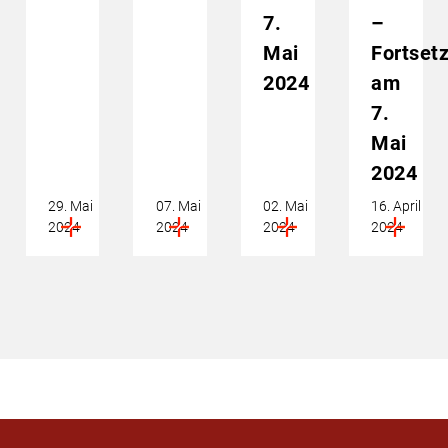
7.
–
Mai
Fortset
2024
am
7.
Mai
2024
29. Mai
07. Mai
02. Mai
16. April
2024
2024
2024
2024