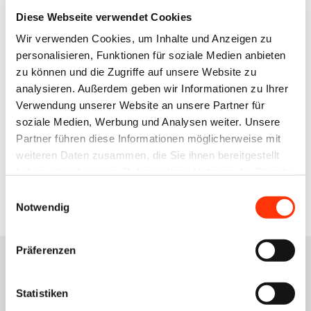
Diese Webseite verwendet Cookies
Ansprechpartner
Wir verwenden Cookies, um Inhalte und Anzeigen zu
personalisieren, Funktionen für soziale Medien anbieten
Marc Bening
zu können und die Zugriffe auf unsere Website zu
Syndikusrechtsanwalt ∙ Recht
analysieren. Außerdem geben wir Informationen zu Ihrer
bening@vdmno.de
Verwendung unserer Website an unsere Partner für
0511 33806-42
soziale Medien, Werbung und Analysen weiter. Unsere
Partner führen diese Informationen möglicherweise mit
weiteren Daten zusammen, die Sie ihnen bereitgestellt
Zur Übersicht
haben oder die sie im Rahmen Ihrer Nutzung der Dienste
gesammelt haben.
Einwilligungsauswahl
Notwendig
Präferenzen
Statistiken
Das könnte Sie auch