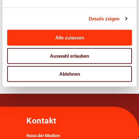
Ansprechpartner
Details zeigen
Marc Bening
Syndikusrechtsanwalt ∙ Recht
bening@vdmno.de
Alle zulassen
0511 33806-42
Auswahl erlauben
Zur Übersicht
Ablehnen
Kontakt
Haus der Medien