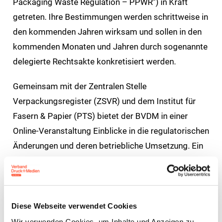
Packaging Waste Regulation – PPWR“) in Kraft
getreten. Ihre Bestimmungen werden schrittweise in
den kommenden Jahren wirksam und sollen in den
kommenden Monaten und Jahren durch sogenannte
delegierte Rechtsakte konkretisiert werden.
Gemeinsam mit der Zentralen Stelle
Verpackungsregister (ZSVR) und dem Institut für
Fasern & Papier (PTS) bietet der BVDM in einer
Online-Veranstaltung Einblicke in die regulatorischen
Änderungen und deren betriebliche Umsetzung. Ein
besonderer Schwerpunkt liegt auf den
Anforderungen, die bereits bei der Entwicklung
faserbasierter Verpackungen beachtet werden
müssen.
Diese Webseite verwendet Cookies
Wir verwenden Cookies, um Inhalte und Anzeigen zu