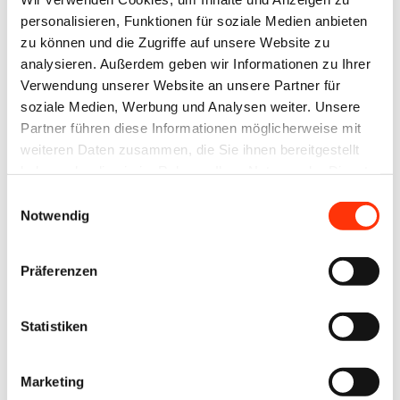
Die Teilnahme an der Online-Veranstaltung
personalisieren, Funktionen für soziale Medien anbieten
infoKompakt „EU-Verpackungsverordnung“ ist für
zu können und die Zugriffe auf unsere Website zu
analysieren. Außerdem geben wir Informationen zu Ihrer
Mitglieder der Verbände Druck und Medien
Verwendung unserer Website an unsere Partner für
kostenfrei. Von Nicht-Mitgliedern erheben wir eine
soziale Medien, Werbung und Analysen weiter. Unsere
Gebühr von 120 Euro zzgl. gesetzlicher MwSt.
Partner führen diese Informationen möglicherweise mit
weiteren Daten zusammen, die Sie ihnen bereitgestellt
Das vollständige Programm sowie die Möglichkeit
haben oder die sie im Rahmen Ihrer Nutzung der Dienste
zur Anmeldung finden Sie
hier
.
gesammelt haben.
Einwilligungsauswahl
Notwendig
Intergraf-Leitfaden gibt erste Orientierung
Präferenzen
Der europäische Dachverband Intergraf hat in einem
Statistiken
Leitfaden zur EU-Verpackungsverordnung einen
zusammenfassenden Überblick über die neuen
Anforderungen in englischer Sprache
Marketing