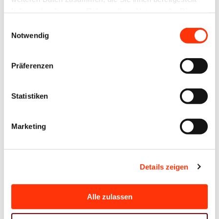
Passwort vergessen?
haben oder die sie im Rahmen Ihrer Nutzung der Dienste
gesammelt haben.
Einwilligungsauswahl
Notwendig
Präferenzen
Ansprechpartner
Statistiken
Ronny Willfahrt
Bildung ∙ Öffentlichkeitsarbeit ∙ Technik
willfahrt@vdmno.de
Marketing
030 3022021
Jens Meyer
Details zeigen
Geschäftsführer
j.meyer@vdm-beratung.de
Alle zulassen
+49 176 10 90 10 11