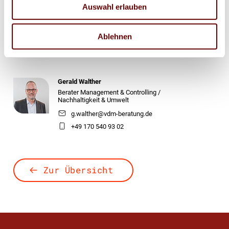
Auswahl erlauben
Stefan Brunken
Berater Arbeitssicherheit /
Umwelt & Nachhaltigkeit
Ablehnen
s.brunken@vdm-beratung.de
+49 177 599 00 15
Gerald Walther
Berater Management & Controlling /
Nachhaltigkeit & Umwelt
g.walther@vdm-beratung.de
+49 170 540 93 02
Zur Übersicht