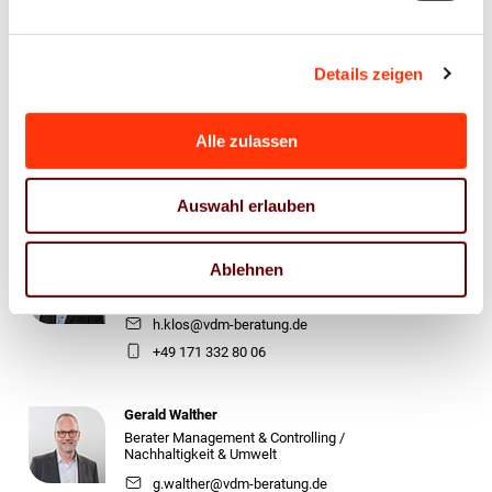
j.meyer@vdm-beratung.de
+49 176 10 90 10 11
Details zeigen
Stefan Brunken
Berater Arbeitssicherheit /
Umwelt & Nachhaltigkeit
Alle zulassen
s.brunken@vdm-beratung.de
+49 177 599 00 15
Auswahl erlauben
Heinz Klos
Ablehnen
Berater Produktion & Prozesse /
Nachhaltigkeit & Umwelt
h.klos@vdm-beratung.de
+49 171 332 80 06
Gerald Walther
Berater Management & Controlling /
Nachhaltigkeit & Umwelt
g.walther@vdm-beratung.de