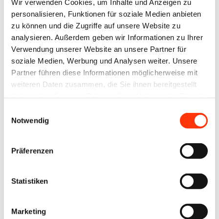
Wir verwenden Cookies, um Inhalte und Anzeigen zu
personalisieren, Funktionen für soziale Medien anbieten
zu können und die Zugriffe auf unsere Website zu
analysieren. Außerdem geben wir Informationen zu Ihrer
Passwort vergessen?
Verwendung unserer Website an unsere Partner für
soziale Medien, Werbung und Analysen weiter. Unsere
Partner führen diese Informationen möglicherweise mit
weiteren Daten zusammen, die Sie ihnen bereitgestellt
haben oder die sie im Rahmen Ihrer Nutzung der Dienste
gesammelt haben.
Ansprechpartner
Einwilligungsauswahl
Notwendig
Ronny Willfahrt
Bildung ∙ Öffentlichkeitsarbeit ∙ Technik
Präferenzen
willfahrt@vdmno.de
030 3022021
Statistiken
Jens Meyer
Geschäftsführer
Marketing