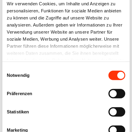
Wir verwenden Cookies, um Inhalte und Anzeigen zu
Passwort ein, um sich an der
personalisieren, Funktionen für soziale Medien anbieten
Website anzumelden.
zu können und die Zugriffe auf unsere Website zu
analysieren. Außerdem geben wir Informationen zu Ihrer
Verwendung unserer Website an unsere Partner für
E-Mail-Adresse
soziale Medien, Werbung und Analysen weiter. Unsere
Partner führen diese Informationen möglicherweise mit
weiteren Daten zusammen, die Sie ihnen bereitgestellt
Passwort:
haben oder die sie im Rahmen Ihrer Nutzung der Dienste
gesammelt haben.
Einwilligungsauswahl
Notwendig
Präferenzen
Passwort vergessen?
Statistiken
Marketing