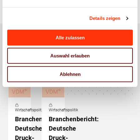
Details zeigen
Alle zulassen
Das könnte Sie auch
Auswahl erlauben
interessieren
Ablehnen
Wirtschaftspolitik
Wirtschaftspolitik
Branchenbericht:
Branchenbericht:
Deutsche
Deutsche
Druck-
Druck-