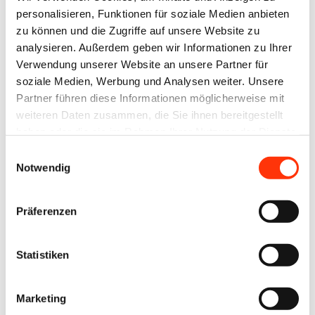
personalisieren, Funktionen für soziale Medien anbieten
zu können und die Zugriffe auf unsere Website zu
analysieren. Außerdem geben wir Informationen zu Ihrer
Passwort vergessen?
Verwendung unserer Website an unsere Partner für
soziale Medien, Werbung und Analysen weiter. Unsere
Partner führen diese Informationen möglicherweise mit
weiteren Daten zusammen, die Sie ihnen bereitgestellt
haben oder die sie im Rahmen Ihrer Nutzung der Dienste
gesammelt haben.
Einwilligungsauswahl
Ansprechpartner
Notwendig
Jens Meyer
Geschäftsführer
Präferenzen
j.meyer@vdm-beratung.de
+49 176 10 90 10 11
Statistiken
Marketing
Zur Übersicht