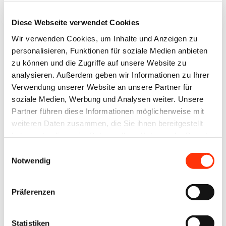
Ansprechpartner
Diese Webseite verwendet Cookies
Ronny Willfahrt
Wir verwenden Cookies, um Inhalte und Anzeigen zu
Bildung ∙ Öffentlichkeitsarbeit ∙ Technik
personalisieren, Funktionen für soziale Medien anbieten
willfahrt@vdmno.de
zu können und die Zugriffe auf unsere Website zu
030 3022021
analysieren. Außerdem geben wir Informationen zu Ihrer
Verwendung unserer Website an unsere Partner für
Jens Meyer
soziale Medien, Werbung und Analysen weiter. Unsere
Geschäftsführer
Partner führen diese Informationen möglicherweise mit
j.meyer@vdm-beratung.de
weiteren Daten zusammen, die Sie ihnen bereitgestellt
+49 176 10 90 10 11
haben oder die sie im Rahmen Ihrer Nutzung der Dienste
gesammelt haben.
Einwilligungsauswahl
Notwendig
Stefan Brunken
Berater Arbeitssicherheit /
Umwelt & Nachhaltigkeit
Präferenzen
s.brunken@vdm-beratung.de
+49 177 599 00 15
Statistiken