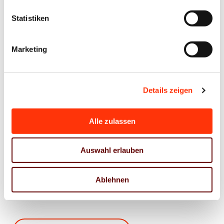
Jens Meyer
Geschäftsführer
Statistiken
j.meyer@vdm-beratung.de
+49 176 10 90 10 11
Marketing
Stefan Brunken
Berater Arbeitssicherheit /
Umwelt & Nachhaltigkeit
Details zeigen
s.brunken@vdm-beratung.de
+49 177 599 00 15
Alle zulassen
Gerald Walther
Auswahl erlauben
Berater Management & Controlling /
Nachhaltigkeit & Umwelt
g.walther@vdm-beratung.de
Ablehnen
+49 170 540 93 02