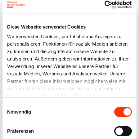
Diese Webseite verwendet Cookies
Wir verwenden Cookies, um Inhalte und Anzeigen zu
personalisieren, Funktionen für soziale Medien anbieten
Passwort vergessen?
zu können und die Zugriffe auf unsere Website zu
analysieren. Außerdem geben wir Informationen zu Ihrer
Verwendung unserer Website an unsere Partner für
soziale Medien, Werbung und Analysen weiter. Unsere
Partner führen diese Informationen möglicherweise mit
Ansprechpartner
weiteren Daten zusammen, die Sie ihnen bereitgestellt
haben oder die sie im Rahmen Ihrer Nutzung der Dienste
Ronny Willfahrt
gesammelt haben.
Einwilligungsauswahl
Bildung ∙ Öffentlichkeitsarbeit ∙ Technik
Notwendig
willfahrt@vdmno.de
030 3022021
Präferenzen