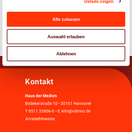
Details zeigen
Alle zulassen
Zur Übersicht
Auswahl erlauben
Ablehnen
Kontakt
Haus der Medien
Bödekerstraße 10 • 30161 Hannover
T
0511 33806-0
• E
info@vdmno.de
Anreisehinweise