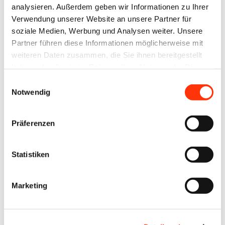
analysieren. Außerdem geben wir Informationen zu Ihrer
Bitte geben Sie Ihren
Verwendung unserer Website an unsere Partner für
soziale Medien, Werbung und Analysen weiter. Unsere
Benutzernamen und Ihr
Partner führen diese Informationen möglicherweise mit
Passwort ein, um sich an der
weiteren Daten zusammen, die Sie ihnen bereitgestellt
Website anzumelden.
haben oder die sie im Rahmen Ihrer Nutzung der Dienste
gesammelt haben.
Einwilligungsauswahl
Notwendig
E-Mail-Adresse
Präferenzen
Passwort:
Statistiken
Marketing
Passwort vergessen?