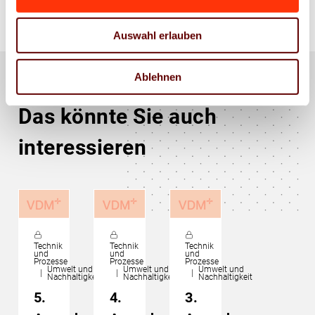
Auswahl erlauben
Ablehnen
Das könnte Sie auch
interessieren
Technik
Technik
Technik
und
und
und
Prozesse
Prozesse
Prozesse
Umwelt und
Umwelt und
Umwelt und
Nachhaltigkeit
Nachhaltigkeit
Nachhaltigkeit
5.
4.
3.