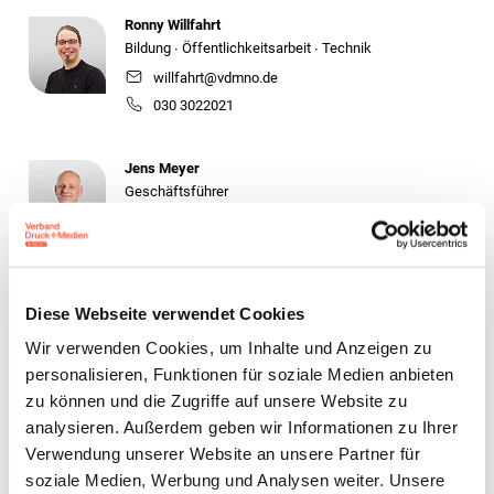
Ronny Willfahrt
Bildung ∙ Öffentlichkeitsarbeit ∙ Technik
willfahrt@vdmno.de
030 3022021
Jens Meyer
Geschäftsführer
j.meyer@vdm-beratung.de
+49 176 10 90 10 11
Stefan Brunken
Diese Webseite verwendet Cookies
Berater Arbeitssicherheit /
Wir verwenden Cookies, um Inhalte und Anzeigen zu
Umwelt & Nachhaltigkeit
personalisieren, Funktionen für soziale Medien anbieten
s.brunken@vdm-beratung.de
zu können und die Zugriffe auf unsere Website zu
+49 177 599 00 15
analysieren. Außerdem geben wir Informationen zu Ihrer
Verwendung unserer Website an unsere Partner für
Heinz Klos
soziale Medien, Werbung und Analysen weiter. Unsere