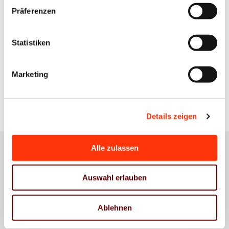
Berater Management & Controlling /
Präferenzen
Nachhaltigkeit & Umwelt
g.walther@vdm-beratung.de
+49 170 540 93 02
Statistiken
Marketing
Zur Übersicht
Details zeigen
Alle zulassen
Das könnte Sie auch
Auswahl erlauben
interessieren
Ablehnen