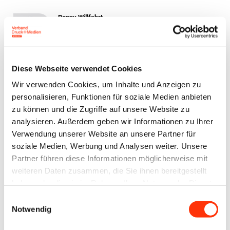
Ronny Willfahrt
Bildung ∙ Öffentlichkeitsarbeit ∙ Technik
willfahrt@vdmno.de
030 3022021
Diese Webseite verwendet Cookies
Jens Meyer
Wir verwenden Cookies, um Inhalte und Anzeigen zu
Geschäftsführer
personalisieren, Funktionen für soziale Medien anbieten
j.meyer@vdm-beratung.de
zu können und die Zugriffe auf unsere Website zu
analysieren. Außerdem geben wir Informationen zu Ihrer
+49 176 10 90 10 11
Verwendung unserer Website an unsere Partner für
soziale Medien, Werbung und Analysen weiter. Unsere
Stefan Brunken
Partner führen diese Informationen möglicherweise mit
Berater Arbeitssicherheit /
Umwelt & Nachhaltigkeit
weiteren Daten zusammen, die Sie ihnen bereitgestellt
haben oder die sie im Rahmen Ihrer Nutzung der Dienste
s.brunken@vdm-beratung.de
gesammelt haben.
+49 177 599 00 15
Einwilligungsauswahl
Notwendig
Gerald Walther