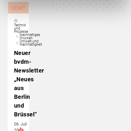
Technik
und
Prozesse
Nachhaltiges
Drucken
Umwelt und
Nachhaltigkeit
Neuer
bvdm-
Newsletter
„Neues
aus
Berlin
und
Brüssel“
06. Juli
2023