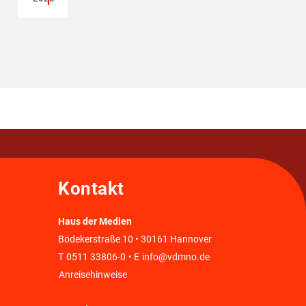
Kontakt
Haus der Medien
Bödekerstraße 10 • 30161 Hannover
T
0511 33806-0
• E
info@vdmno.de
Anreisehinweise