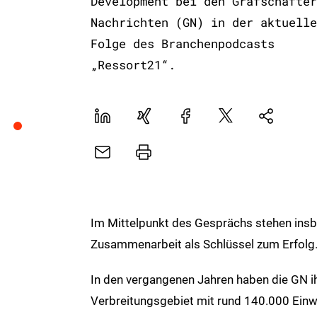
Development bei den Grafschafter
Nachrichten (GN) in der aktuelle
Folge des Branchenpodcasts
„Ressort21“.
LinekdIn
Xing
Facebook
Plattform
Natives
X
Sharing
E-
Drucker
Mail
Im Mittelpunkt des Gesprächs stehen insbe
Zusammenarbeit als Schlüssel zum Erfolg
In den vergangenen Jahren haben die GN ihr
Verbreitungsgebiet mit rund 140.000 Einw