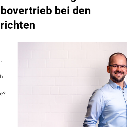
Abovertrieb bei den
richten
,
h
e?