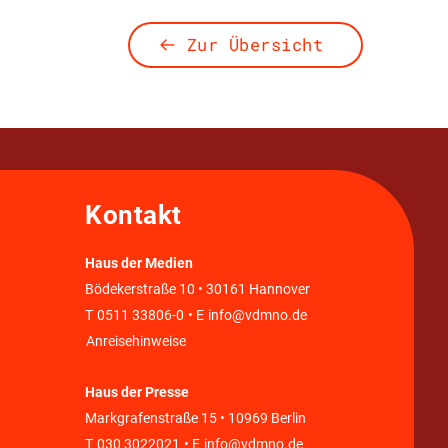
Zur Übersicht
Kontakt
Haus der Medien
Bödekerstraße 10 • 30161 Hannover
T
0511 33806-0
• E
info@vdmno.de
Anreisehinweise
Haus der Presse
Markgrafenstraße 15 • 10969 Berlin
T
030 3022021
• E
info@vdmno.de