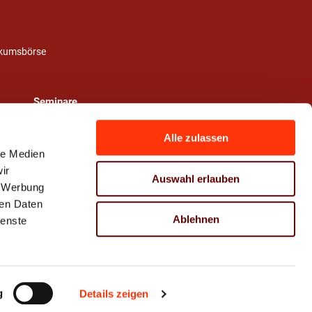
ikumsbörse
Seminare
Alle zulassen
le Medien
ir
Auswahl erlauben
, Werbung
ren Daten
Ablehnen
ienste
g
Details zeigen