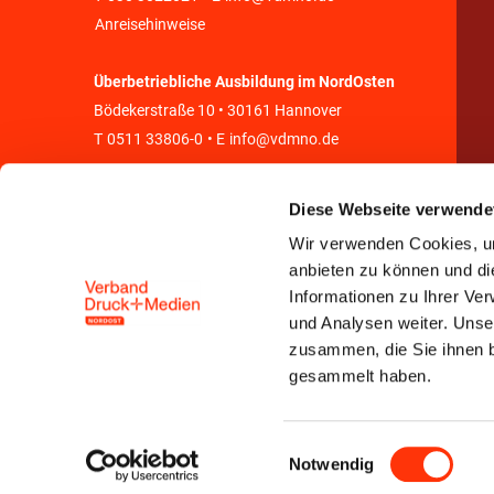
Anreisehinweise
Überbetriebliche Ausbildung im NordOsten
Bödekerstraße 10 • 30161 Hannover
T
0511 33806-0
• E
info@vdmno.de
Diese Webseite verwende
Wir verwenden Cookies, um
anbieten zu können und di
Informationen zu Ihrer Ve
und Analysen weiter. Unse
zusammen, die Sie ihnen b
gesammelt haben.
Einwilligungsauswahl
Notwendig