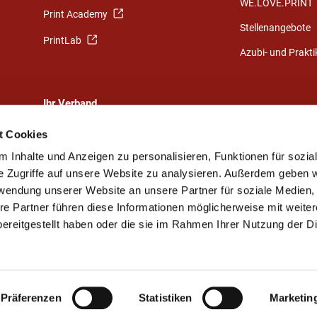
WE.LOVE.PRINT
Print Academy
Stellenangebote
PrintLab
Azubi- und Prakt
Ihr Verband
Eine starke Gemeinschaft
t Cookies
Ihr Weg zu uns
 Inhalte und Anzeigen zu personalisieren, Funktionen für sozia
e Zugriffe auf unsere Website zu analysieren. Außerdem geben w
Ansprechpartner
rwendung unserer Website an unsere Partner für soziale Medien
Vorstand und Beirat
re Partner führen diese Informationen möglicherweise mit weite
Mitgliedsunternehmen
ereitgestellt haben oder die sie im Rahmen Ihrer Nutzung der D
Elsnerdruck-Stiftung
Präferenzen
Statistiken
Marketin
Kontakt
Impressum
Datenschutz
Sitemap